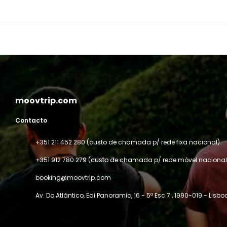
moovtrip.com
Contacto
+351 211 452 280 (custo de chamada p/ rede fixa nacional)
+351 912 780 279 (custo de chamada p/ rede móvel nacional
booking@moovtrip.com
Av. Do Atlântico, Edi Panoramic, 16 - 5º Esc 7
, 1990-019 - Lisbo