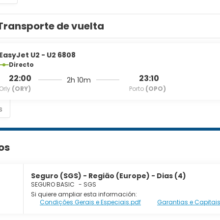
eck-out exprés, tintorería y un servicio de recepción las 24 ho
Transporte de vuelta
 En este hotel tienes a tu disposición 680 metros cuadrados de
 pequeño suplemento podrás aprovechar prestaciones como serv
establecido y servicio de traslado desde la estación de trenes.
EasyJet U2 - U2 6808
Directo
22:00
23:10
2h 10m
Orly
(ORY)
Porto
(OPO)
s
os
Seguro (SGS) - Região (Europe) - Dias (4)
SEGURO BASIC
-
SGS
Si quiere ampliar esta información:
Condições Gerais e Especiais.pdf
Garantias e Capitais