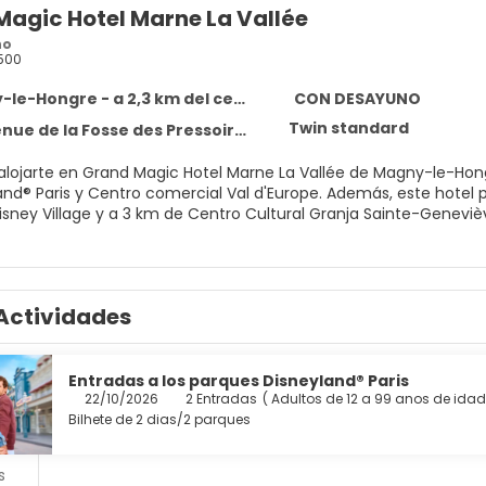
Magic Hotel Marne La Vallée
no
500
le-Hongre - a 2,3 km del centro
CON DESAYUNO
Twin standard
de la Fosse des Pressoirs, Magny-le-Hongre 77700
 alojarte en Grand Magic Hotel Marne La Vallée de Magny-le-Ho
tro comercial Val d'Europe. Además, este hotel para familias se encuentra a 3,2 km de Zona comercial y de
Disney Village y a 3 km de Centro Cultural Granja Sainte-Geneviè
as las instalaciones recreativas a tu disposición, que incluyen 
Internet wifi gratis, servicios de conserjería y una tienda de re
 de transporte gratuito.
Actividades
 una agradable estancia en una de las 396 habitaciones con telev
en contacto con los tuyos. Además, podrás disfrutar de canales
 está provisto de bañera profunda y artículos de higiene person
Entradas a los parques Disneyland® Paris
rtátil) y escritorio, además de un servicio de limpieza disponible
22/10/2026
2 Entradas
(
Adultos de 12 a 99 anos de idad
Bilhete de 2 dias/2 parques
comer algo en el restaurante de este hotel con vistas al jardín 
forma de acabar el día que con una bebida en el bar o lounge. 
s