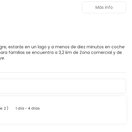
Más info
ngre, estarás en un lago y a menos de diez minutos en coche
ve.
una piscina cubierta y gimnasio. Encontrarás también
cuerdos. Si quieres divertirte en el parque temático, aprovecha
isión de pantalla plana. La conexión wifi gratis te
 por satélite. El baño privado con ducha y bañera
al de diseño. Entre las comodidades, se incluyen caja fuerte
 todos los días.
e: 2
)
1 día - 4 días
o aprovecha el servicio de habitaciones con horario limitado.
Se ofrece un desayuno bufé gratuito todos los días de 07:00