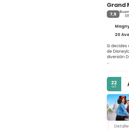
Grand 
Bue
7,5
13
Magny-
20 Avenue 
Si decides
de Disneyland® Paris y Cen
diversión 
No te pierd
conexión a 
el servicio
22
oct
Disfruta de
mantendrá 
combinadas
(cabe un po
Siéntate a 
Qué mejor 
Detalle
a 10:30.