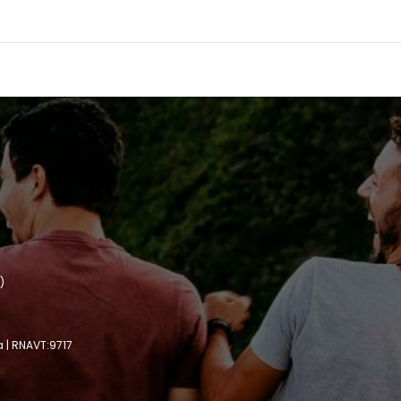
)
a | RNAVT:9717