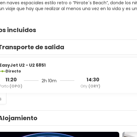
n naves espaciales estilo retro o “Pirrate´s Beach”, donde los 
n viaje que hay que realizar al menos una vez en la vida y es una
os incluidos
Transporte de salida
EasyJet U2 - U2 6851
Directo
11:20
14:30
2h 10m
Porto
(OPO)
Orly
(ORY)
s
Alojamiento