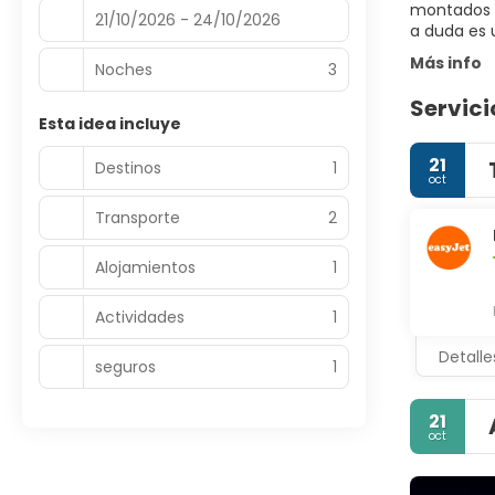
montados e
21/10/2026 - 24/10/2026
a duda es u
Más info
Noches
3
Servici
Esta idea incluye
21
Destinos
1
oct
Transporte
2
Alojamientos
1
Actividades
1
Detalle
seguros
1
21
oct