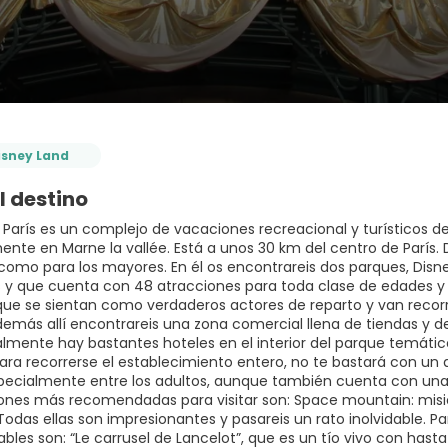
isney Land
l destino
 París es un complejo de vacaciones recreacional y turísticos 
nte en Marne la vallée. Está a unos 30 km del centro de París. 
omo para los mayores. En él os encontrareis dos parques, Disne
as y que cuenta con 48 atracciones para toda clase de edades y 
 que se sientan como verdaderos actores de reparto y van reco
Además allí encontrareis una zona comercial llena de tiendas y d
inalmente hay bastantes hoteles en el interior del parque temá
Para recorrerse el establecimiento entero, no te bastará con un
pecialmente entre los adultos, aunque también cuenta con una 
iones más recomendadas para visitar son: Space mountain: misión
Todas ellas son impresionantes y pasareis un rato inolvidable. 
es son: “Le carrusel de Lancelot”, que es un tío vivo con hasta 8