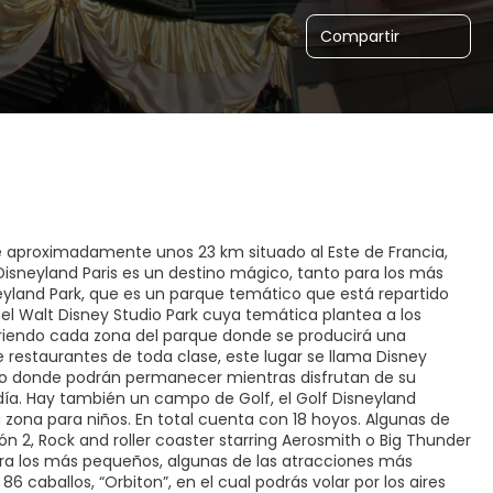
Compartir
de aproximadamente unos 23 km situado al Este de Francia,
Disneyland Paris es un destino mágico, tanto para los más
yland Park, que es un parque temático que está repartido
el Walt Disney Studio Park cuya temática plantea a los
rriendo cada zona del parque donde se producirá una
e restaurantes de toda clase, este lugar se llama Disney
tico donde podrán permanecer mientras disfrutan de su
 día. Hay también un campo de Golf, el Golf Disneyland
zona para niños. En total cuenta con 18 hoyos. Algunas de
 2, Rock and roller coaster starring Aerosmith o Big Thunder
Para los más pequeños, algunas de las atracciones más
6 caballos, “Orbiton”, en el cual podrás volar por los aires