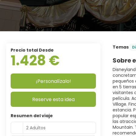
Temas
D
Precio total Desde
1.428 €
Sobre e
Disneyland
concretame
¡Personalízalo!
pequeños c
en 5 tierr
visitantes
película. 
Reserve esta idea
Village. F
estancia. 
Resumen del viaje
popular es
las atracc
Mountain. 
2 Adultos
recomendabl