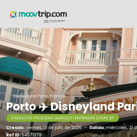
Disneyland París, Francia
Porto ✈️ Disneyland Par
2 ADULTOS I PEQUENO ALMOÇO I ENTRADAS 2 DIAS 2P
Creado:
viernes, 31 de julio de 2026
-
Salida:
miércoles, 21 
Ref ID:
54571379