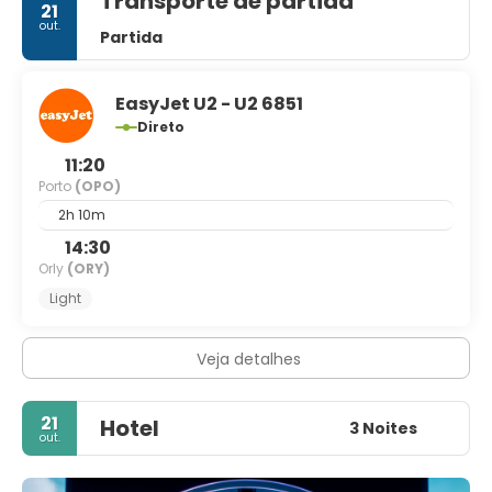
Transporte de partida
21
out.
Partida
EasyJet U2 - U2 6851
Direto
11:20
Porto
(OPO)
2h 10m
14:30
Orly
(ORY)
Light
Veja detalhes
21
Hotel
3 Noites
out.