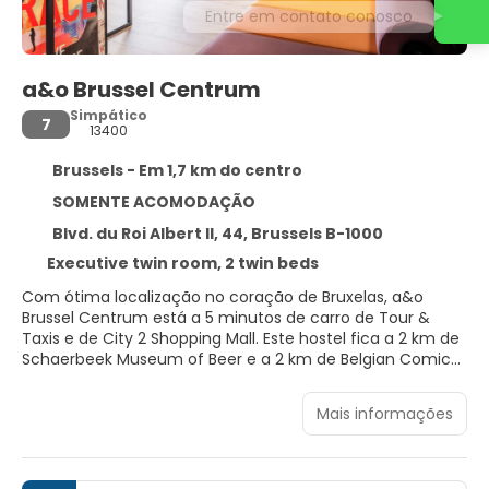
Entre em contato conosco
a&o Brussel Centrum
Simpático
7
13400
Brussels - Em 1,7 km do centro
SOMENTE ACOMODAÇÃO
Blvd. du Roi Albert II, 44, Brussels B-1000
Executive twin room, 2 twin beds
Com ótima localização no coração de Bruxelas, a&o
Brussel Centrum está a 5 minutos de carro de Tour &
Taxis e de City 2 Shopping Mall. Este hostel fica a 2 km de
Schaerbeek Museum of Beer e a 2 km de Belgian Comic
Strip Center.
Mais informações
Aprecie a vista em um terraço e um jardim e aproveite
comodidades como Wi-Fi de cortesia. Este hostel oferece
comodidades adicionais, como assistência com
excursões/ingressos e máquina automática de vendas.