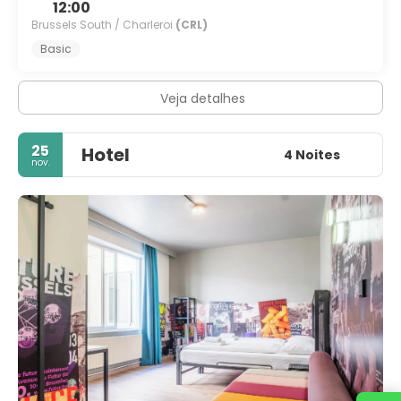
12:00
Brussels South / Charleroi
(CRL)
Basic
Veja detalhes
25
Hotel
4 Noites
nov.