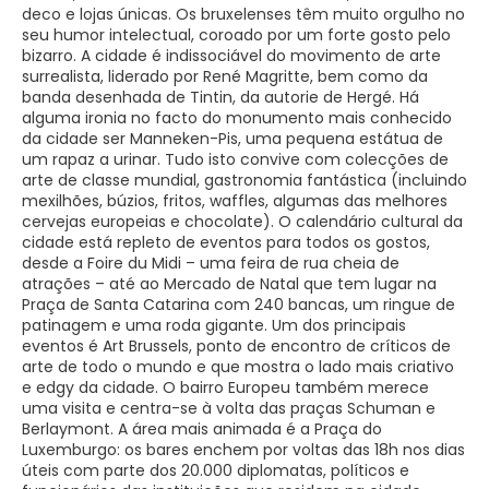
deco e lojas únicas. Os bruxelenses têm muito orgulho no
seu humor intelectual, coroado por um forte gosto pelo
bizarro. A cidade é indissociável do movimento de arte
surrealista, liderado por René Magritte, bem como da
banda desenhada de Tintin, da autorie de Hergé. Há
alguma ironia no facto do monumento mais conhecido
da cidade ser Manneken-Pis, uma pequena estátua de
um rapaz a urinar. Tudo isto convive com colecções de
arte de classe mundial, gastronomia fantástica (incluindo
mexilhões, búzios, fritos, waffles, algumas das melhores
cervejas europeias e chocolate). O calendário cultural da
cidade está repleto de eventos para todos os gostos,
desde a Foire du Midi – uma feira de rua cheia de
atrações – até ao Mercado de Natal que tem lugar na
Praça de Santa Catarina com 240 bancas, um ringue de
patinagem e uma roda gigante. Um dos principais
eventos é Art Brussels, ponto de encontro de críticos de
arte de todo o mundo e que mostra o lado mais criativo
e edgy da cidade. O bairro Europeu também merece
uma visita e centra-se à volta das praças Schuman e
Berlaymont. A área mais animada é a Praça do
Luxemburgo: os bares enchem por voltas das 18h nos dias
úteis com parte dos 20.000 diplomatas, políticos e