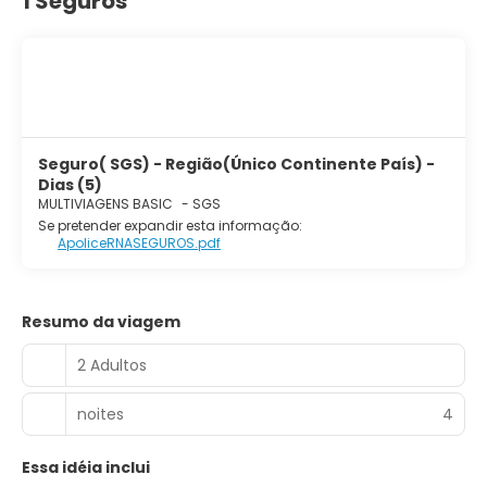
1 Seguros
Seguro( SGS) - Região(Único Continente País) -
Dias (5)
MULTIVIAGENS BASIC
-
SGS
Se pretender expandir esta informação:
ApoliceRNASEGUROS.pdf
Resumo da viagem
2 Adultos
noites
4
Essa idéia inclui