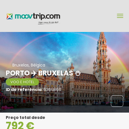
Bruxelas, Bélgica
PORTO ✈️ BRUXELAS ⛄
VOO E HOTEL
ID de referência:
6366866
Preço total desde
792 €