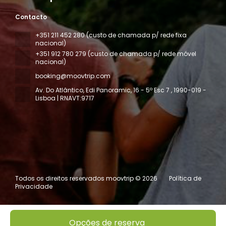
Contacto
+351 211 452 280 (custo de chamada p/ rede fixa
nacional)
+351 912 780 279 (custo de chamada p/ rede móvel
nacional)
booking@moovtrip.com
Av. Do Atlântico, Edi Panoramic, 16 - 5º Esc 7
, 1990-019 -
Lisboa | RNAVT:9717
Todos os direitos reservados moovtrip © 2026
Política de
Privacidade
Opções de reserva