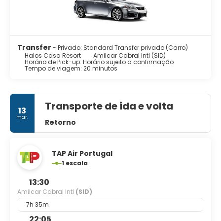
uma seleção de bebidas nacionais e internacionais.
Transfer
- Privado: Standard Transfer privado (Carro)
Halos Casa Resort
Amilcar Cabral Intl (SID)
Horário de Pick-up: Horário sujeito a confirmação
Tempo de viagem: 20 minutos
Transporte de ida e volta
13
mar.
Retorno
TAP Air Portugal
1 escala
13:30
Amilcar Cabral Intl
(SID)
7h 35m
22:05