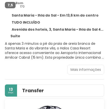
Bom
7,5
170
Santa Maria - Ihla do Sal - Em 13,6 km do centro
TUDO INCLUÍDO
Avenida dos hoteis, 3, Santa Maria - Ihla do Sal 4111
Suite
A apenas 3 minutos a pé da praia de areia branca de
Santa Maria e da vibrante vila, o Halos Casa Resort
oferece acesso conveniente ao Aeroporto Internacional
Amilcar Cabral (15 km). Esta propriedade única combina o
conforto de um resort com a liberdade de uma
residência. Quartos espaçosos acomodam até seis
Mais informações
hóspedes, com dois ou três quartos, dependendo da
categoria. Cada um está equipado com Wi-Fi gratuito, ar
condicionado, TV de tela plana e banheiro privativo com
chuveiro, bidê e secador de cabelo. Os hóspedes podem
13
Transfer
desfrutar de uma área de praia privativa (a 300 m do
mar.
hotel) e uma piscina ao ar livre, ambos oferecendo
espreguiçadeiras e gazebos de cortesia. O restaurante 'La
Joya' serve buffets de café da manhã, almoço e jantar,
enquanto o 'Cheers Bar' e o 'Boa Vida Cafe' oferecem