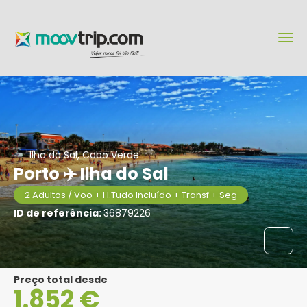
Ilha do Sal, Cabo Verde
Porto ✈️ Ilha do Sal
2 Adultos / Voo + H.Tudo Incluído + Transf + Seg
ID de referência:
36879226
Preço total desde
1.852 €