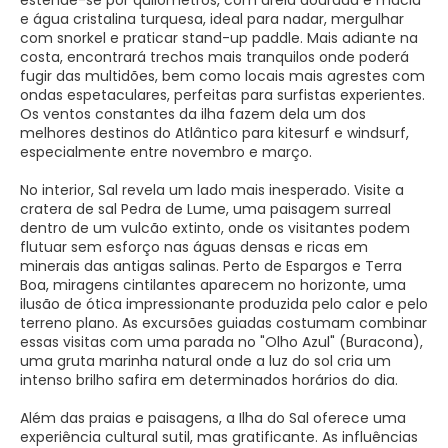
estende-se por quilómetros, com areia dourada e macia
e água cristalina turquesa, ideal para nadar, mergulhar
com snorkel e praticar stand-up paddle. Mais adiante na
costa, encontrará trechos mais tranquilos onde poderá
fugir das multidões, bem como locais mais agrestes com
ondas espetaculares, perfeitas para surfistas experientes.
Os ventos constantes da ilha fazem dela um dos
melhores destinos do Atlântico para kitesurf e windsurf,
especialmente entre novembro e março.
No interior, Sal revela um lado mais inesperado. Visite a
cratera de sal Pedra de Lume, uma paisagem surreal
dentro de um vulcão extinto, onde os visitantes podem
flutuar sem esforço nas águas densas e ricas em
minerais das antigas salinas. Perto de Espargos e Terra
Boa, miragens cintilantes aparecem no horizonte, uma
ilusão de ótica impressionante produzida pelo calor e pelo
terreno plano. As excursões guiadas costumam combinar
essas visitas com uma parada no "Olho Azul" (Buracona),
uma gruta marinha natural onde a luz do sol cria um
intenso brilho safira em determinados horários do dia.
Além das praias e paisagens, a Ilha do Sal oferece uma
experiência cultural sutil, mas gratificante. As influências