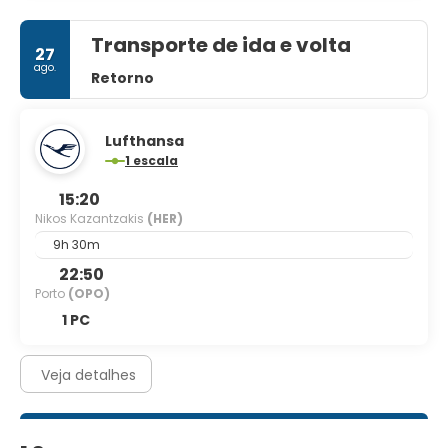
bagagem. Estacionamento grátis sem manobrista está
disponível no local.
Transporte de ida e volta
27
ago.
Retorno
Lufthansa
1 escala
15:20
Nikos Kazantzakis
(HER)
9h 30m
22:50
Porto
(OPO)
1 PC
Veja detalhes