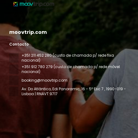
moovtrip.com
Contacto
+351 211 452 280 (custo de chamada p/ rede fixa
nacional)
+351 912 780 279 (custo de chamada p/ rede móvel
nacional)
booking@moovtrip.com
Av. Do Atlântico, Edi Panoramic, 16 - 5º Esc 7
, 1990-019 -
Lisboa | RNAVT:9717