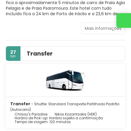
fica a aproximadamente 5 minutos de carro de Praia Agia
Pelagia e de Praia Psaromoura. Este hotel com tudo
incluído fica a 24 km de Porto de Iráclio e a 23,6 km de
Museu Arqueológico de Iráclio.
Entre em contato conosco
Mais informações
Aproveite opções de lazer, como uma piscina externa, ou
aprecie a vista em um jardim.
Sinta-se em casa em um de nossos 92 quartos com ar-
27
Transfer
condicionado e TVs de tela plana. Os quartos possuem
ago.
varandas ou pátios mobiliados particulares. A propriedade
oferece Wi-Fi de cortesia para navegar na web e canais
via satélite para a sua diversão. Banheiro privativo com
chuveiros apresenta produtos de toalete de cortesia e
secadores de cabelo.
Chrissy's Paradise oferece aos hóspedes deliciosas
opções de refeição no um restaurante. Feche o fia com
uma bebida refrescante em um bar/lounge. Buffet de
Transfer
- Shuttle: Standard Transporte Partilhado Padrão
café da manhã grátis é servido diariamente, entre 7h30 e
(Autocarro)
9h.
Chrissy's Paradise
Nikos Kazantzakis (HER)
Horário de Pick-up: Horário sujeito a confirmação
Tempo de viagem: 120 minutos
As comodidades presentes incluem balcão de recepção
24 horas, equipe multilíngue e armazenamento para