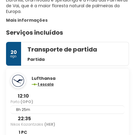
Elafonisi, Gramvousa e Spinalonga e a Praia das Palmeiras
de Vai, que é a maior floresta natural de palmeiras da
Europa.
Mais informações
Serviços incluídos
Transporte de partida
20
ago.
Partida
Lufthansa
1 escala
12:10
Porto
(OPO)
8h 25m
22:35
Nikos Kazantzakis
(HER)
1 PC