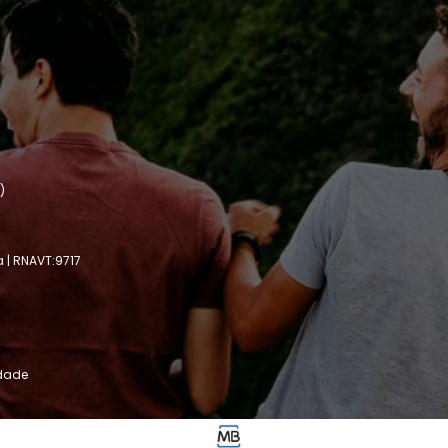
)
a | RNAVT:9717
idade