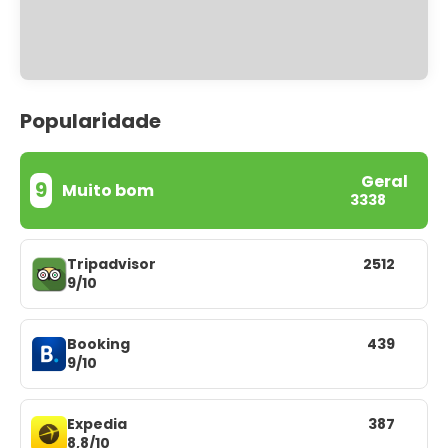
Popularidade
Geral
9
Muito bom
3338
Tripadvisor
2512
9/10
Booking
439
9/10
Expedia
387
8,8/10