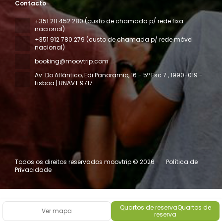
Contacto
+351 211 452 280 (custo de chamada p/ rede fixa
nacional)
+351 912 780 279 (custo de chamada p/ rede móvel
nacional)
booking@moovtrip.com
Av. Do Atlântico, Edi Panoramic, 16 - 5º Esc 7
, 1990-019 -
Lisboa | RNAVT:9717
Todos os direitos reservados moovtrip © 2026
Política de
Privacidade
Quartos de reservaQuartos de
Ver mapa
reserva