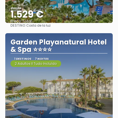
desde
1.529 €
Preço Total
DESTINO:
Costa de la luz
Vejo
Garden Playanatural Hotel
& Spa ⭐⭐⭐⭐
1 DESTINOS
7 NOITES
2 Adultos II Tudo Incluído