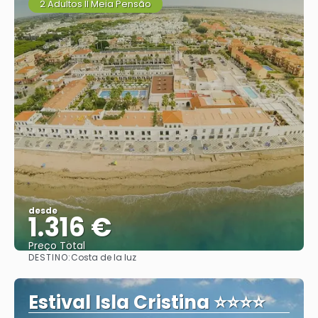
2 Adultos II Meia Pensão
desde
1.316 €
Preço Total
DESTINO:
Costa de la luz
Vejo
Estival Isla Cristina ⭐⭐⭐⭐