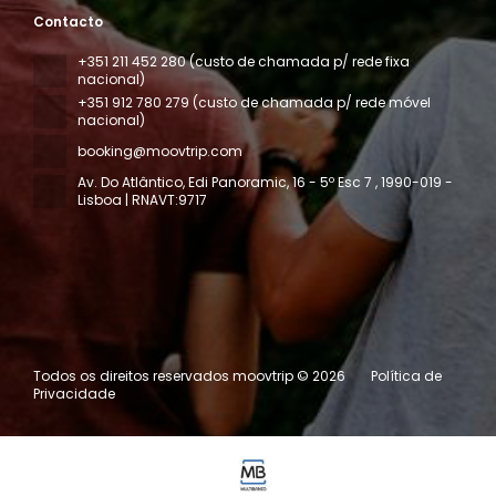
Contacto
+351 211 452 280 (custo de chamada p/ rede fixa
nacional)
+351 912 780 279 (custo de chamada p/ rede móvel
nacional)
booking@moovtrip.com
Av. Do Atlântico, Edi Panoramic, 16 - 5º Esc 7
, 1990-019 -
Lisboa | RNAVT:9717
Todos os direitos reservados moovtrip © 2026
Política de
Privacidade