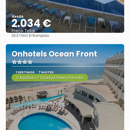
desde
2.034 €
Preço Total
DESTINO:
El Rompido
Vejo
Onhotels Ocean Front
⭐⭐⭐⭐
1 DESTINOS
7 NOITES
2 Adultos + 1 Criança II Meia Pensão