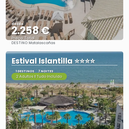
desde
2.258 €
Preço Total
DESTINO:
Matalascañas
Vejo
Estival Islantilla ⭐⭐⭐⭐
1 DESTINOS
7 NOITES
2 Adultos II Tudo Incluído