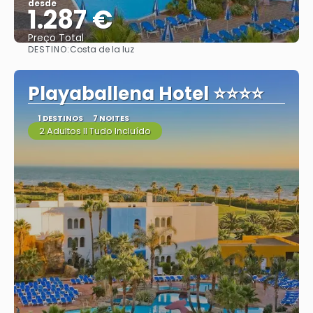
desde
1.287 €
Preço Total
DESTINO:
Costa de la luz
Vejo
Playaballena Hotel ⭐⭐⭐⭐
1 DESTINOS
7 NOITES
2 Adultos II Tudo Incluído