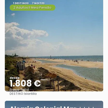
1 DESTINOS
7 NOITES
2 Adultos ll Meia Pensão
desde
1.808 €
Preço Total
DESTINO:
Islantilla
Vejo