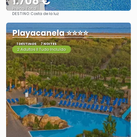
1.708 €
Preço Total
DESTINO:
Costa de la luz
Vejo
Playacanela ⭐⭐⭐⭐
1 DESTINOS
7 NOITES
2 Adultos II Tudo Incluído