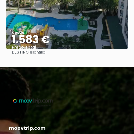
desde
1.583 €
Preço Total
DESTINO:
Islantilla
Vejo
moovtrip.com