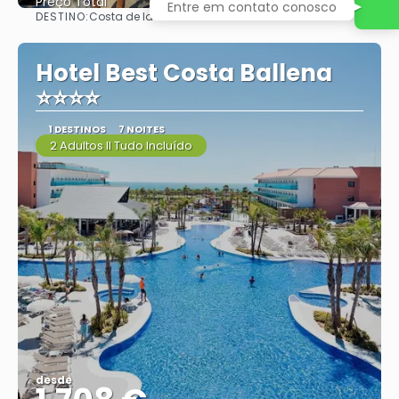
Preço Total
DESTINO:
Costa de la luz
Vejo
Hotel Best Costa Ballena
⭐⭐⭐⭐
1 DESTINOS
7 NOITES
2 Adultos II Tudo Incluído
desde