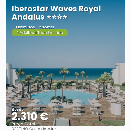
Iberostar Waves Royal
Andalus ⭐⭐⭐⭐
1 DESTINOS
7 NOITES
2 Adultos II Tudo Incluído
desde
2.310 €
Preço Total
DESTINO:
Costa de la luz