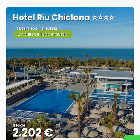
Vejo
Hotel Riu Chiclana ⭐⭐⭐⭐
1 DESTINOS
7 NOITES
2 Adultos II Tudo Incluído
desde
2.202 €