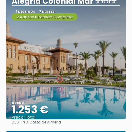
Alegria Colonial Mar ⭐⭐⭐⭐
1 DESTINOS
7 NOITES
2 Adultos II Pensão Completa
desde
1.253 €
Preço Total
DESTINO:
Costa de Almeria
Vejo