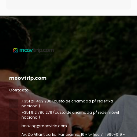
moovtrip.com
Contacto
+351 211 452 280 (custo de chamada p/ rede fixa
nacional)
+351 912 780 279 (custo de chamada p/ rede móvel
nacional)
booking@moovtrip.com
Av. Do Atlântico, Edi Panoramic, 16 - 5º Esc 7
, 1990-019 -