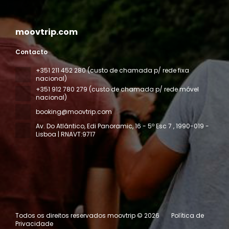
moovtrip.com
Contacto
+351 211 452 280 (custo de chamada p/ rede fixa
nacional)
+351 912 780 279 (custo de chamada p/ rede móvel
nacional)
booking@moovtrip.com
Av. Do Atlântico, Edi Panoramic, 16 - 5º Esc 7
, 1990-019 -
Lisboa | RNAVT:9717
Todos os direitos reservados moovtrip © 2026
Política de
Privacidade