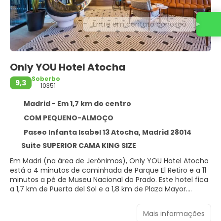
Entre em contato conosco
Only YOU Hotel Atocha
Soberbo
9,3
10351
Madrid - Em 1,7 km do centro
COM PEQUENO-ALMOÇO
Paseo Infanta Isabel 13 Atocha, Madrid 28014
Suite SUPERIOR CAMA KING SIZE
Em Madri (na área de Jerónimos), Only YOU Hotel Atocha
está a 4 minutos de caminhada de Parque El Retiro e a 11
minutos a pé de Museu Nacional do Prado. Este hotel fica
a 1,7 km de Puerta del Sol e a 1,8 km de Plaza Mayor.
Aproveite opções de lazer, como uma academia aberta
Mais informações
24 horas, ou aprecie a vista em um terraço na cobertura.