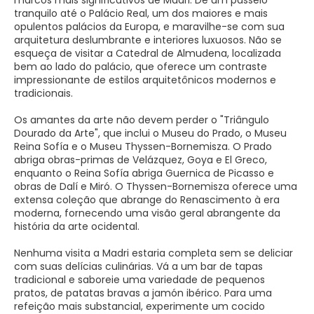
marcos mais significativos de Madri. Dê um passeio
tranquilo até o Palácio Real, um dos maiores e mais
opulentos palácios da Europa, e maravilhe-se com sua
arquitetura deslumbrante e interiores luxuosos. Não se
esqueça de visitar a Catedral de Almudena, localizada
bem ao lado do palácio, que oferece um contraste
impressionante de estilos arquitetônicos modernos e
tradicionais.
Os amantes da arte não devem perder o "Triângulo
Dourado da Arte", que inclui o Museu do Prado, o Museu
Reina Sofía e o Museu Thyssen-Bornemisza. O Prado
abriga obras-primas de Velázquez, Goya e El Greco,
enquanto o Reina Sofía abriga Guernica de Picasso e
obras de Dalí e Miró. O Thyssen-Bornemisza oferece uma
extensa coleção que abrange do Renascimento à era
moderna, fornecendo uma visão geral abrangente da
história da arte ocidental.
Nenhuma visita a Madri estaria completa sem se deliciar
com suas delícias culinárias. Vá a um bar de tapas
tradicional e saboreie uma variedade de pequenos
pratos, de patatas bravas a jamón ibérico. Para uma
refeição mais substancial, experimente um cocido