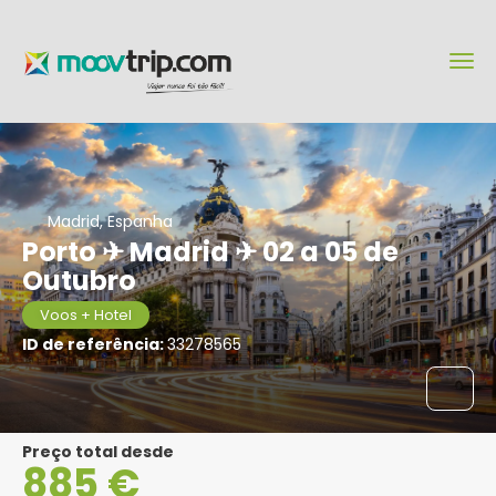
Madrid, Espanha
Porto ✈ Madrid ✈ 02 a 05 de
Outubro
Voos + Hotel
ID de referência:
33278565
Preço total desde
885 €