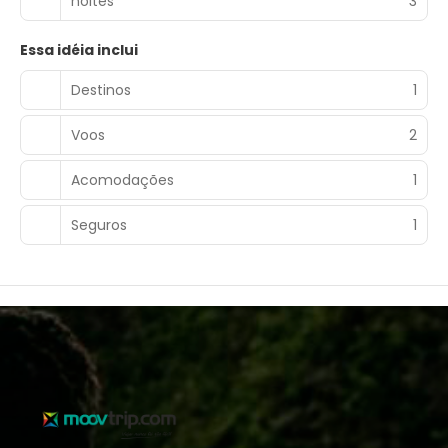
noites
3
Essa idéia inclui
Destinos
1
Voos
2
Acomodações
1
Seguros
1