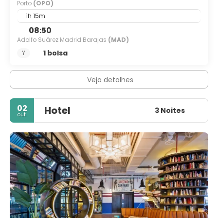
Porto
(OPO)
1h 15m
08:50
Adolfo Suárez Madrid Barajas
(MAD)
1 bolsa
Y
Veja detalhes
02
Hotel
3 Noites
out.