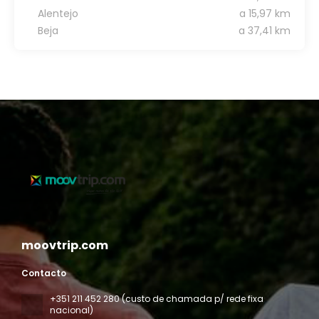
Alentejo
a 15,97 km
Beja
a 37,41 km
moovtrip.com
Contacto
+351 211 452 280 (custo de chamada p/ rede fixa
nacional)