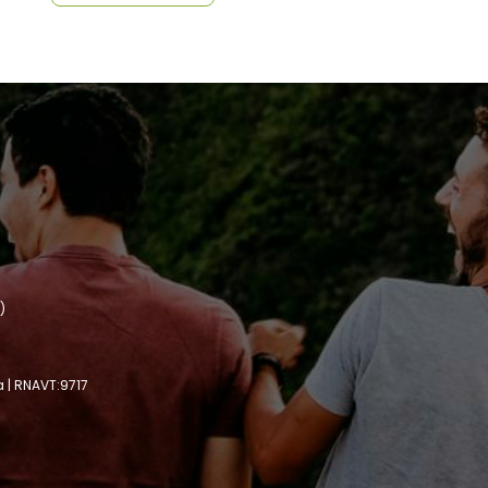
)
a | RNAVT:9717