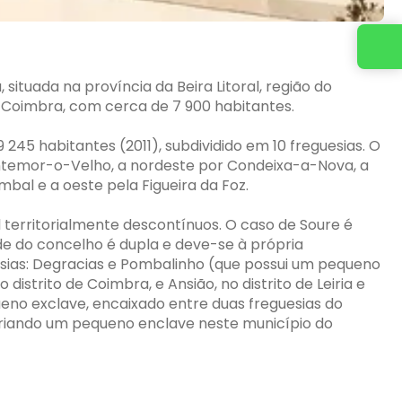
Entre em contato conosco
situada na província da Beira Litoral, região do
e Coimbra, com cerca de 7 900 habitantes.
245 habitantes (2011), subdividido em 10 freguesias. O
ontemor-o-Velho, a nordeste por Condeixa-a-Nova, a
mbal e a oeste pela Figueira da Foz.
territorialmente descontínuos. O caso de Soure é
de do concelho é dupla e deve-se à própria
uesias: Degracias e Pombalinho (que possui um pequeno
istrito de Coimbra, e Ansião, no distrito de Leiria e
eno exclave, encaixado entre duas freguesias do
iando um pequeno enclave neste município do