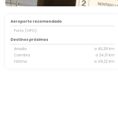
Aeroporto recomendado
Porto (OPO)
Destinos próximos
Anadia
a 45,39 km
Coimbra
a 24,31 km
Fátima
a 49,22 km