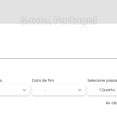
Soure, Portugal
+
+
sportes
Ativi
Transporte + Hotel
Transporte + Casa
io
Data de fim
Selecione passa
1 Quarto,
Ao cl