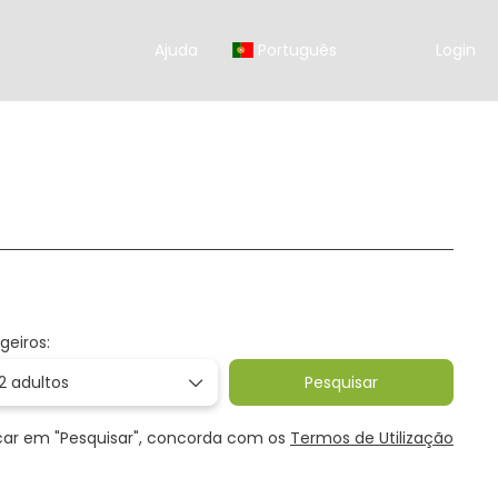
Ajuda
Português
Login
dades
Rent-a-Car
Transferes
Pacotes
geiros:
2 adultos
Pesquisar
icar em "Pesquisar", concorda com os
Termos de Utilização