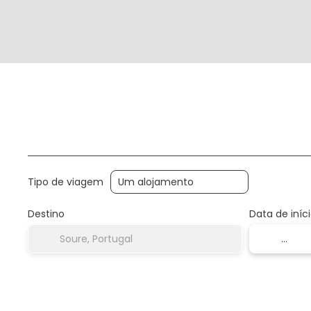
Multidestino
Hotel
Casas & Villas
Tran
Tipo de viagem
Destino
Data de iníc